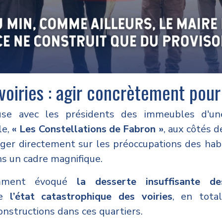
voiries : agir concrètement pour
use avec les présidents des immeubles d'u
le,
« Les Constellations de Fabron »
, aux côtés 
er directement sur les préoccupations des hab
s un cadre magnifique.
mment évoqué
la desserte insuffisante d
ue
l’état catastrophique des voiries
, en tota
nstructions dans ces quartiers.