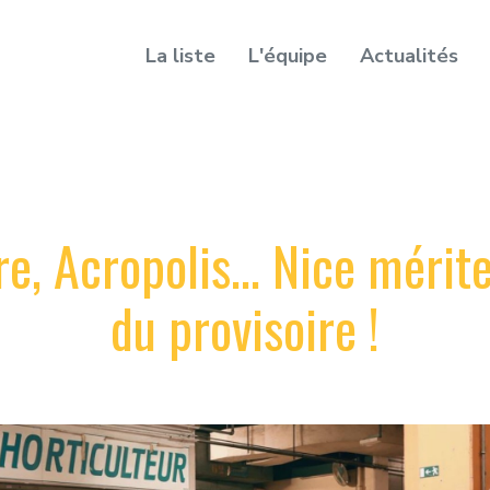
La liste
L'équipe
Actualités
e, Acropolis... Nice méri
du provisoire !