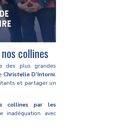
 nos collines
ne des plus grandes
de
Christelle D’Intorni
.
itants et partager un
es collines par les
le inadéquation avec