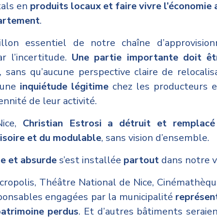
tals en
produits locaux et faire vivre l’économie
partement
.
lon essentiel de notre chaîne d’approvision
r l’incertitude.
Une partie importante doit êtr
, sans qu’aucune perspective claire de relocalis
e une
inquiétude légitime
chez les producteurs e
nnité de leur activité.
Nice,
Christian Estrosi a détruit et remplacé
isoire et du modulable
, sans vision d’ensemble.
se et absurde
s’est installée
partout
dans notre vi
cropolis, Théâtre National de Nice, Cinémathèq
sponsables engagées par la municipalité
représen
patrimoine perdus
. Et d’autres bâtiments seraie