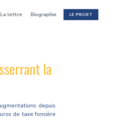
La lettre
Biographie
LE PROJET
sserrant la
 augmentations depuis
euros de taxe foncière